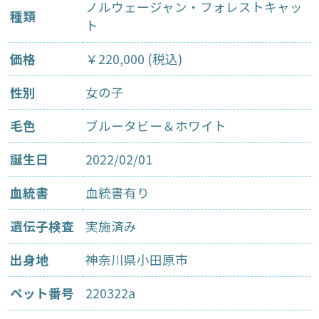
ノルウェージャン・フォレストキャッ
種類
ト
価格
￥220,000 (税込)
性別
女の子
毛色
ブルータビー＆ホワイト
誕生日
2022/02/01
血統書
血統書有り
遺伝子検査
実施済み
出身地
神奈川県小田原市
ペット番号
220322a