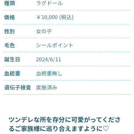
種類
ラグドール
価格
￥10,000 (税込)
性別
女の子
毛色
シールポイント
誕生日
2024/6/11
血統書
血統書無し
遺伝子検査
実施済み
ツンデレな所を存分に可愛がってくださ
るご家族様に巡り合えますように♡