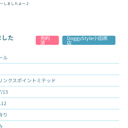
ューしましたよ〜♪
出産情報
里親情報
ました
売約
DoggyStyle小田原
済
店
ール
リンクスポイントミテッド
7/15
.12
有り
み