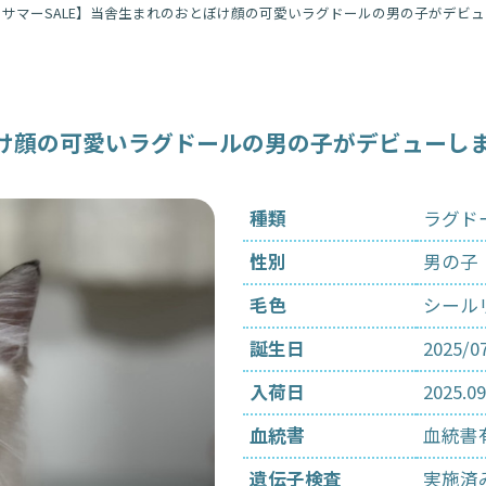
トサマーSALE】当舎生まれのおとぼけ顔の可愛いラグドールの男の子がデビ
トリミング
ペットホテル
ぼけ顔の可愛いラグドールの男の子がデビューし
安心パック
種類
ラグド
性別
男の子
毛色
シール
誕生日
2025/0
入荷日
2025.09
血統書
血統書
遺伝子検査
実施済